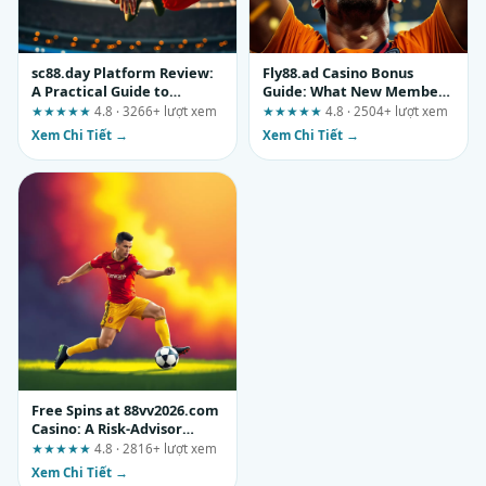
sc88.day Platform Review:
Fly88.ad Casino Bonus
A Practical Guide to
Guide: What New Members
Number Games,
Should Check Before
★★★★★
4.8 · 3266+ lượt xem
★★★★★
4.8 · 2504+ lượt xem
Verification, and Bankroll
Claiming
Xem Chi Tiết →
Xem Chi Tiết →
Control
Free Spins at 88vv2026.com
Casino: A Risk-Advisor
Review of Who Should Play
★★★★★
4.8 · 2816+ lượt xem
and Who Should Not
Xem Chi Tiết →