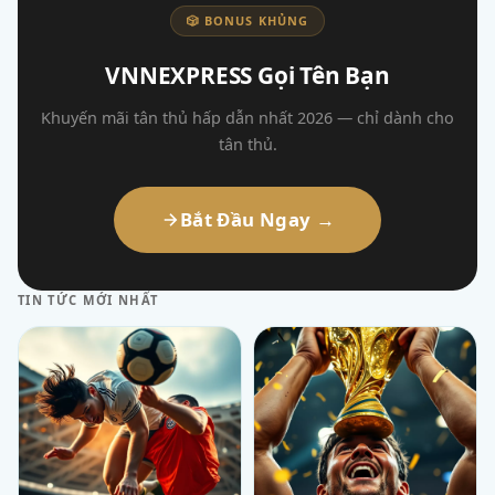
🎲 BONUS KHỦNG
VNNEXPRESS Gọi Tên Bạn
Khuyến mãi tân thủ hấp dẫn nhất 2026 — chỉ dành cho
tân thủ.
Bắt Đầu Ngay →
TIN TỨC MỚI NHẤT