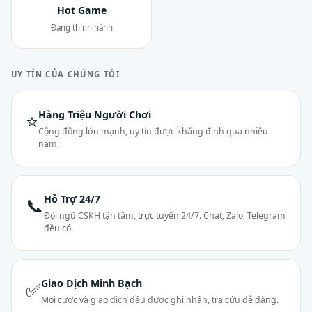
Hot Game
Đang thịnh hành
UY TÍN CỦA CHÚNG TÔI
Hàng Triệu Người Chơi
⭐
Cộng đồng lớn mạnh, uy tín được khẳng định qua nhiều
năm.
Hỗ Trợ 24/7
📞
Đội ngũ CSKH tận tâm, trực tuyến 24/7. Chat, Zalo, Telegram
đều có.
Giao Dịch Minh Bạch
✅
Mọi cược và giao dịch đều được ghi nhận, tra cứu dễ dàng.