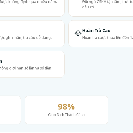
 được khẳng định qua nhiều năm.
Đội ngũ CSKH tận tâm, trực tu
đều có.
Hoàn Trả Cao
💎
ược ghi nhận, tra cứu dễ dàng.
Hoàn trả cược thua lên đến 1.
n
ông giới hạn số lần và số tiền.
98%
Giao Dịch Thành Công