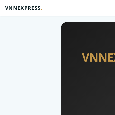
VNNEXPRESS
.
VNNE