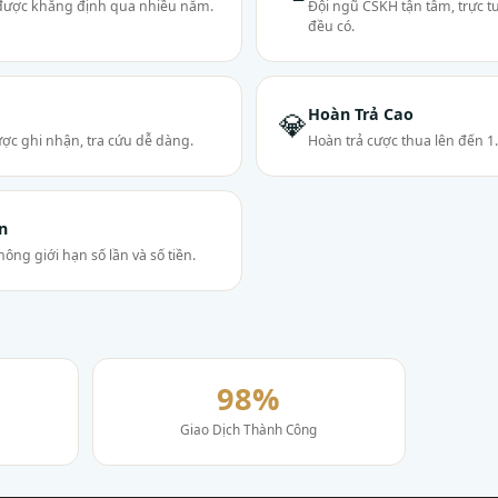
 được khẳng định qua nhiều năm.
Đội ngũ CSKH tận tâm, trực tu
đều có.
Hoàn Trả Cao
💎
ược ghi nhận, tra cứu dễ dàng.
Hoàn trả cược thua lên đến 1.
n
ông giới hạn số lần và số tiền.
98%
Giao Dịch Thành Công