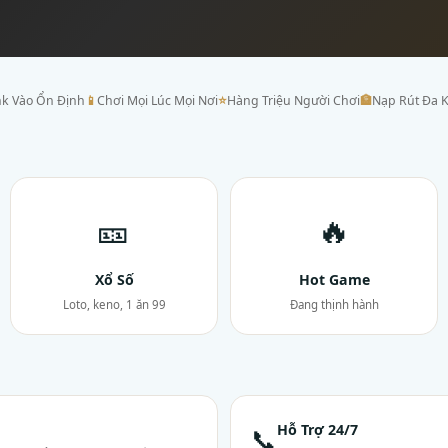
nk Vào Ổn Định
📱
Chơi Mọi Lúc Mọi Nơi
⭐
Hàng Triệu Người Chơi
🏦
Nạp Rút Đa 
🎫
🔥
Xổ Số
Hot Game
Loto, keno, 1 ăn 99
Đang thịnh hành
Hỗ Trợ 24/7
📞