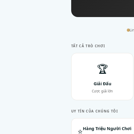
🌐
Li
TẤT CẢ TRÒ CHƠI
🏆
Giải Đấu
Cược giải lớn
UY TÍN CỦA CHÚNG TÔI
Hàng Triệu Người Chơi
⭐